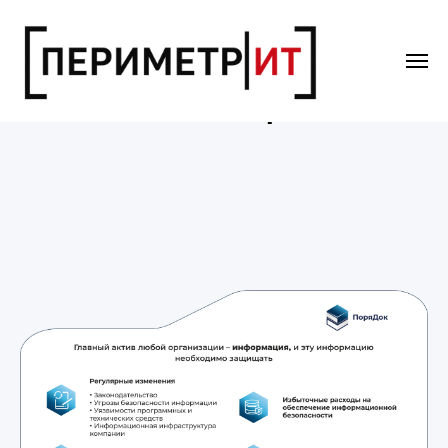
Система «ПоряДок»