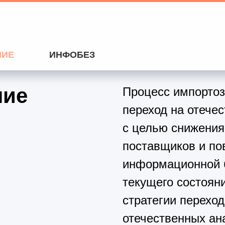
НИЕ
ИНФОБЕЗ
ние
Процесс импорто
переход на отече
с целью снижения
поставщиков и п
информационной б
текущего состоян
стратегии переход
отечественных ана