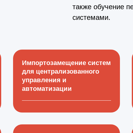
также обучение п
системами.
Импортозамещение систем
для централизованного
управления и
автоматизации